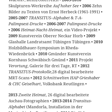
Skulpturen-Werkreihe
Auf hoher See
•
2006
Zehn
Bilder zu Texten von Ernst Herbeck (1961-1991) •
2005-2007
TRANSITUS
–
Alphabet
&
T-A-
Palimpsest-Drucke
•
2006-2007
Palimpsest-Drucke
•
2006
Heimat-Nacht-Heimat,
ein Video-Projekt •
2009
Kunstverein Oberer Neckar Horb •
2009
Glashalle Landratsamt Tübingen Tübingen •
2010
Holzbildhauer-Symposium in Rheda-
Wiedenbrück •
2010
Gmünder Kunstverein
Kornhaus Schwäbisch Gmünd •
2011
Projekt
Verortung
, Galerie für drei Tage, RT •
2012
TRANSITUS-Protokolle
,28 digital bearbeitete
MRT-Scans •
2012
Schnittwelten
HAP Grieshaber
& CHC Geiselhart
, Volksbank Reutlingen •
2013
Zweite Heimat
, 26 digital bearbeitete
Aschau-Fotographien •
2013-2014
Transitus-
Alphabet
(Mandorla, Installation in der