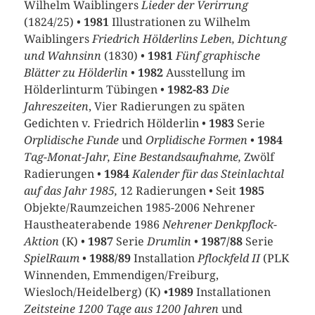
Wilhelm Waiblingers
Lieder der Verirrung
(1824/25) •
1981
Illustrationen zu Wilhelm
Waiblingers
Friedrich Hölderlins Leben, Dichtung
und Wahnsinn
(1830) •
1981
Fünf graphische
Blätter zu Hölderlin
•
1982
Ausstellung im
Hölderlinturm Tübingen •
1982-83
Die
Jahreszeiten
, Vier Radierungen zu späten
Gedichten v. Friedrich Hölderlin •
1983
Serie
Orplidische Funde
und
Orplidische Formen
•
1984
Tag-Monat-Jahr, Eine Bestandsaufnahme,
Zwölf
Radierungen •
1984
Kalender für das Steinlachtal
auf das Jahr 1985,
12 Radierungen • Seit
1985
Objekte/Raumzeichen 1985-2006 Nehrener
Haustheaterabende 1986
Nehrener Denkpflock-
Aktion
(K) •
1987
Serie
Drumlin
•
1987/88
Serie
SpielRaum
•
1988/89
Installation
Pflockfeld II
(PLK
Winnenden, Emmendigen/Freiburg,
Wiesloch/Heidelberg) (K) •
1989
Installationen
Zeitsteine 1200 Tage aus 1200 Jahren
und