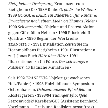
Bietigheimer Dreisprung
, Kronenzentrum
Bietigheim (K) •
1989
Reihe
Orplidische Welten
•
1989
GOGGL & BAER, ein Bilderbuch für Kinder &
Erwachsene nach einem Lied von Thomas Felder
•
1990
Schwarzmahl
, Objekte und Protest-Aktion
gegen Giftmüll in Nehren •
1990
Pflockfeld II
Quadrat •
1990
Beginn der Werkreihe
TRANSITUS
•
1991
Installation
Zeitsteine
im
Hornmoldhaus Bietigheim •
1991
Illustrationen
zu J. Jonas Buch
Hüte über Hüte
•
1991
Illustrationen zu Uli Führe,
Der schwangere
Ratsherr
, 45 Badische Miniaturen •
Seit
1992
TRANSITUS
-Objekte (gewachsenes
Holz/Papier) •
1993
Holzbildhauer-Symposium
Ochsenhausen,
Ochsenhausener Pflockfeld
im
Klostergarten •
1993/94
Tübinger Pflockfeld
Petrosavodsk/ Karelien/GUS (Assistenz Bernhard
Vogelmann, 1. Preis und Realisierungsauftrag)