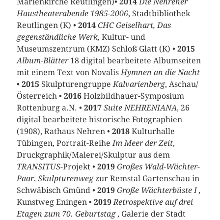
Marienkirche Reutlingen)•
2014
Die Nehrener
Haustheaterabende 1985-2006
, Stadtbibliothek
Reutlingen (K) •
2014
CHC Geiselhart, Das
gegenständliche Werk,
Kultur- und
Museumszentrum (KMZ) Schloß Glatt (K) •
2015
Album-Blätter
18 digital bearbeitete Albumseiten
mit einem Text von Novalis
Hymnen an die Nacht
•
2015
Skulpturengruppe
Kalvarienberg
, Aschau/
Österreich •
2016
Holzbildhauer-Symposium
Rottenburg a.N. •
2017
Suite NEHRENIANA
, 26
digital bearbeitete historische Fotographien
(1908), Rathaus Nehren •
2018
Kulturhalle
Tübingen, Portrait-Reihe
Im Meer der Zeit
,
Druckgraphik/Malerei/Skulptur aus dem
TRANSITUS
-Projekt •
2019
Großes Wald-Wächter-
Paar
,
Skulpturenweg
zur Remstal Gartenschau in
Schwäbisch Gmünd •
2019
Große Wächterbüste I ,
Kunstweg Eningen •
2019
Retrospektive auf drei
Etagen zum 70. Geburtstag
, Galerie der Stadt