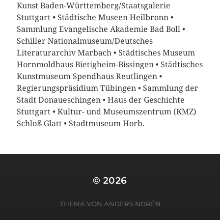
Kunst Baden-Württemberg/Staatsgalerie
Stuttgart
•
Städtische Museen Heilbronn
•
Sammlung Evangelische Akademie Bad Boll
•
Schiller Nationalmuseum/Deutsches
Literaturarchiv Marbach
•
Städtisches Museum
Hornmoldhaus Bietigheim-Bissingen
•
Städtisches
Kunstmuseum Spendhaus Reutlingen
•
Regierungspräsidium Tübingen
•
Sammlung der
Stadt Donaueschingen
•
Haus der Geschichte
Stuttgart
•
Kultur- und Museumszentrum (KMZ)
Schloß Glatt
•
Stadtmuseum Horb.
© 2026
THEMA VON
ANDERS NORÉN