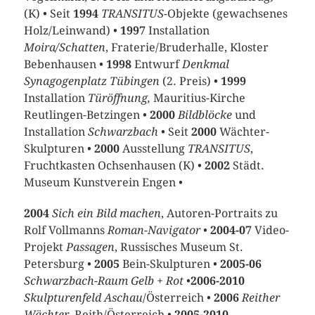
(K) • Seit
1994
TRANSITUS
-Objekte (gewachsenes
Holz/Leinwand) •
1997
Installation
Moira/Schatten
, Fraterie/Bruderhalle, Kloster
Bebenhausen •
1998
Entwurf
Denkmal
Synagogenplatz Tübingen
(2. Preis) •
1999
Installation
Türöffnung,
Mauritius-Kirche
Reutlingen-Betzingen •
2000
Bildblöcke
und
Installation
Schwarzbach
• Seit
2000
Wächter-
Skulpturen •
2000
Ausstellung
TRANSITUS
,
Fruchtkasten Ochsenhausen (K) •
2002
Städt.
Museum Kunstverein Engen •
2004
Sich ein Bild machen
, Autoren-Portraits zu
Rolf Vollmanns
Roman-Navigator
•
2004-07
Video-
Projekt
Passagen
, Russisches Museum St.
Petersburg •
2005
Bein-Skulpturen •
2005-06
Schwarzbach-Raum Gelb + Rot
•
2006-2010
Skulpturenfeld Aschau
/Österreich •
2006
Reither
Wächter
, Reith/Österreich •
2005-2010